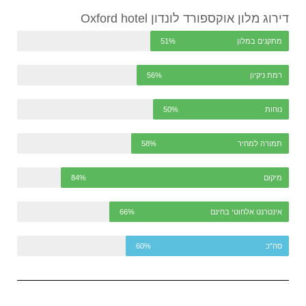
דירוג מלון אוקספורד לונדון Oxford hotel
מתקנים במלון
51%
רמת ניקיון
56%
נוחות
50%
תמורה למחיר
58%
מיקום
84%
אינטרנט אלחוטי בחינם
66%
סה"כ
60%