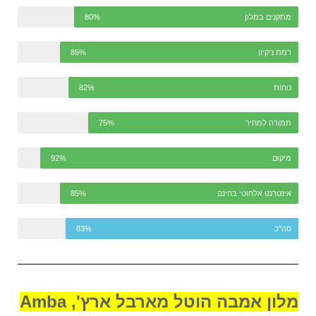
מתקנים במלון
80%
רמת ניקיון
85%
נוחות
82%
תמורה למחיר
75%
מיקום
92%
אינטרנט אלחוטי בחינם
85%
סה"כ
83%
מלון אמבה הוטל מארבל ארץ', Amba