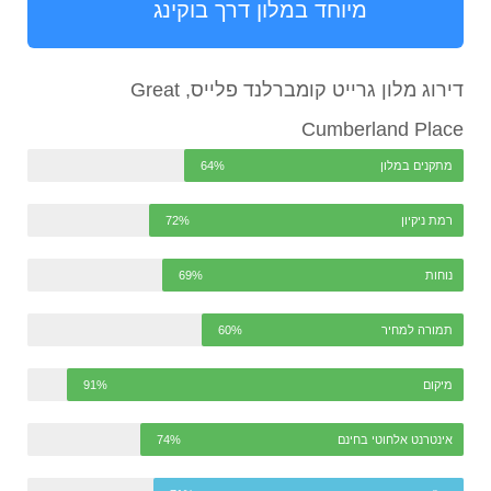
מיוחד במלון דרך בוקינג
דירוג מלון גרייט קומברלנד פלייס, Great
Cumberland Place
מתקנים במלון
64%
רמת ניקיון
72%
נוחות
69%
תמורה למחיר
60%
מיקום
91%
אינטרנט אלחוטי בחינם
74%