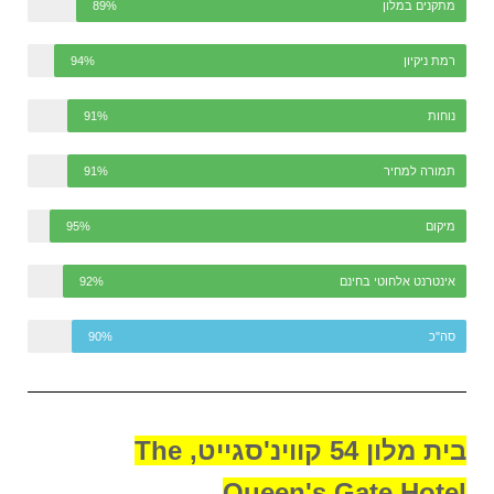
מתקנים במלון
89%
רמת ניקיון
94%
נוחות
91%
תמורה למחיר
91%
מיקום
95%
אינטרנט אלחוטי בחינם
92%
סה"כ
90%
בית מלון 54 קווינ'סגייט, The
Queen's Gate Hotel