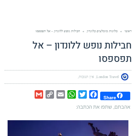
ראשי
»
מלונות מומלצים בלונדון
»
חבילות נופש ללונדון – אל תפספסו
חבילות נופש ללונדון – אל
תפספסו
London Travel
אין תגובות
Gmail
Copy
Email
WhatsApp
Twitter
Facebook
Share
Link
אהבתם, שתפו את הכתבה: