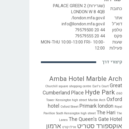
(שגרירות) 2 PALACE GREEN
כתובת
LONDON W 8 4QB
אתר
london.mfa.gov.il/
דוא’’ל
info@london.mfa.gov.il
טלפון
44 20 79579500
פקס
44 20 79579555
שעות
MON-THU 10:00-13:00 FRI- 10:00-
פעילות
12:00
קיצורי דרך
Amba Hotel Marble Arch
Great
Churchill square shopping centre
Earl's Court
Hyde Park
Cumberland Place
i360
Oxford
Tower
Kensington high street
Marble Arch
hotel
Primark london
Oxford Street
Royal
The Hari
Pavillion
South Kensington high street
The
The Queen's Gate Hotel
Lanes
אוקספורד סטריט
ארמון
ארלז קורט