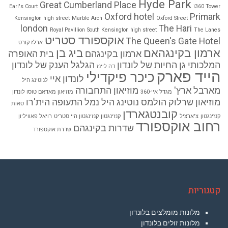
Hyde Park
Great Cumberland Place
Earl's Court
i360 Tower
Oxford hotel
Primark
Kensington high street
Marble Arch
Oxford Street
london
The Hari
Royal Pavillion
South Kensington high street
The Lanes
אוקספורד סטריט
The Queen's Gate Hotel
ארלז קורט
ארמון בקינגהאם
ביג בן
ארמון בקינגהם
בית האופרה
המלכותי
גן החיות של לונדון
הגלגל הענק של לונדון
דה ליינז
הייד פארק
כיכר פיקדילי
לונדון איי
לנוטינג היל
מארבל ארץ'
מוזיאון התחבורה
מגדל איי-360
מוזיאון מאדאם טוסו לונדון
מוזיאון שרלוק הולמס
נוטינג היל
נמל התעופה הית'רו
סאות
קובנטגארדן
קנזינגטון
צ'ארציל
קנזינגטון
קנזינגטון היי סטריט
רויאל פאוויליון
רחוב אוקספורד
שדרות בקינגהם
שדרת אוקספורד
קטגוריות
מלונות מומלצים בלונדון
מלונות זולים בלונדון