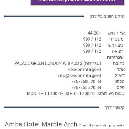
מידע חשוב בלונדון
איזור חיוג
+44-20
משטרה
112 / 999
כיבוי אש
112 / 999
רפואה
112 / 999
שגרירות
כתובת
(שגרירות) 2 PALACE GREEN LONDON W 8 4QB
אתר
london.mfa.gov.il/
דוא’’ל
info@london.mfa.gov.il
טלפון
44 20 79579500
פקס
44 20 79579555
שעות פעילות
MON-THU 10:00-13:00 FRI- 10:00-12:00
קיצורי דרך
Amba Hotel Marble Arch
Churchill square shopping centre