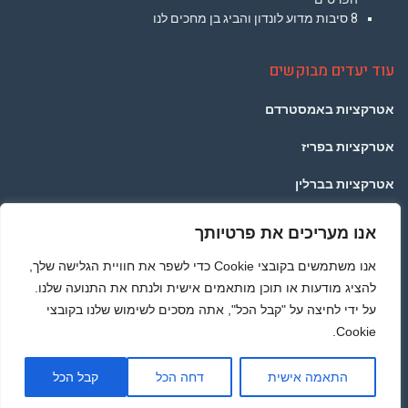
8 סיבות מדוע לונדון והביג בן מחכים לנו
עוד יעדים מבוקשים
אטרקציות באמסטרדם
אטרקציות בפריז
אטרקציות בברלין
אטרקציות בפראג
אנו מעריכים את פרטיותך
אטרקציות בתאילנד
אנו משתמשים בקובצי Cookie כדי לשפר את חוויית הגלישה שלך,
להציג מודעות או תוכן מותאמים אישית ולנתח את התנועה שלנו.
אטרקציות ברומא
על ידי לחיצה על "קבל הכל", אתה מסכים לשימוש שלנו בקובצי
Cookie.
מדיניות הפרטיות
גלילה
התאמה אישית
דחה הכל
קבל הכל
© כל הזכויות שמורות לאתר LONDONTRAVEL.CO.IL - באופן כללי אתם יודעים שלא לוקחים ללא
לראש
רשות :) תוכן האתר נכתב בלשון זכר מפאת הנוחות בלבד, אך פונה לשני המינים -
אטרקציות בלונדון