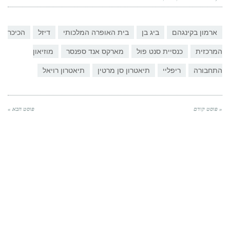
ארמון בקינגהם
ביג בן
בית האופרה המלכותי
דיזל
הכיכר
המרכזית
כנסיית סנט פול
מארקס אנד ספנסר
מוזיאון
התחבורה
ריפליי
תיאטרון סן מרטין
תיאטרון רויאל
« פוסט קודם
פוסט הבא »