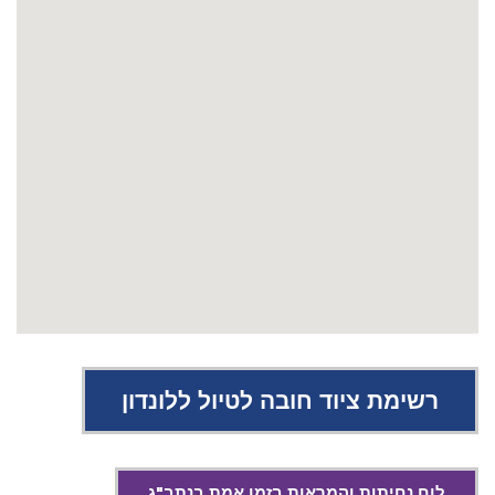
רשימת ציוד חובה לטיול ללונדון
לוח נחיתות והמראות בזמן אמת בנתב"ג