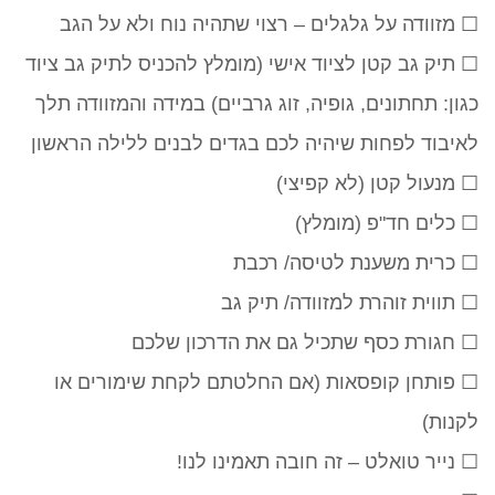
☐ מזוודה על גלגלים – רצוי שתהיה נוח ולא על הגב
☐ תיק גב קטן לציוד אישי (מומלץ להכניס לתיק גב ציוד
כגון: תחתונים, גופיה, זוג גרביים) במידה והמזוודה תלך
לאיבוד לפחות שיהיה לכם בגדים לבנים ללילה הראשון
☐ מנעול קטן (לא קפיצי)
☐ כלים חד"פ (מומלץ)
☐ כרית משענת לטיסה/ רכבת
☐ תווית זוהרת למזוודה/ תיק גב
☐ חגורת כסף שתכיל גם את הדרכון שלכם
☐ פותחן קופסאות (אם החלטתם לקחת שימורים או
לקנות)
☐ נייר טואלט – זה חובה תאמינו לנו!