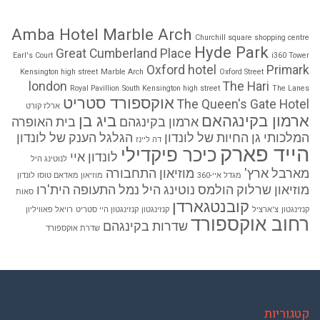
Amba Hotel Marble Arch
Churchill square shopping centre
Hyde Park
Great Cumberland Place
Earl's Court
i360 Tower
Oxford hotel
Primark
Kensington high street
Marble Arch
Oxford Street
london
The Hari
Royal Pavillion
South Kensington high street
The Lanes
אוקספורד סטריט
The Queen's Gate Hotel
ארלז קורט
ארמון בקינגהאם
ביג בן
ארמון בקינגהם
בית האופרה
המלכותי
גן החיות של לונדון
הגלגל הענק של לונדון
דה ליינז
הייד פארק
כיכר פיקדילי
לונדון איי
לנוטינג היל
מארבל ארץ'
מוזיאון התחבורה
מגדל איי-360
מוזיאון מאדאם טוסו לונדון
מוזיאון שרלוק הולמס
נוטינג היל
נמל התעופה הית'רו
סאות
קובנטגארדן
קנזינגטון
צ'ארציל
קנזינגטון
קנזינגטון היי סטריט
רויאל פאוויליון
רחוב אוקספורד
שדרות בקינגהם
שדרת אוקספורד
קטגוריות