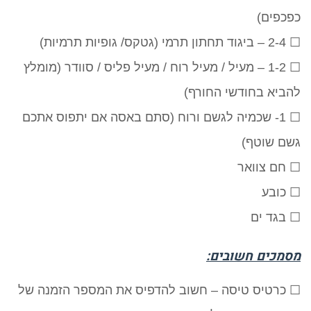
כפכפים)
☐ 2-4 – ביגוד תחתון תרמי (גטקס/ גופיות תרמיות)
☐ 1-2 – מעיל / מעיל רוח / מעיל פליס / סוודר (מומלץ
להביא בחודשי החורף)
☐ 1- שכמיה לגשם ורוח (סתם באסה אם יתפוס אתכם
גשם שוטף)
☐ חם צוואר
☐ כובע
☐ בגד ים
מסמכים חשובים:
☐ כרטיס טיסה – חשוב להדפיס את המספר הזמנה של