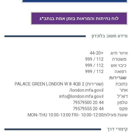
לוח נחיתות והמראות בזמן אמת בנתב"ג
מידע חשוב בלונדון
איזור חיוג
+44-20
משטרה
112 / 999
כיבוי אש
112 / 999
רפואה
112 / 999
שגרירות
כתובת
(שגרירות) 2 PALACE GREEN LONDON W 8 4QB
אתר
london.mfa.gov.il/
דוא’’ל
info@london.mfa.gov.il
טלפון
44 20 79579500
פקס
44 20 79579555
שעות פעילות
MON-THU 10:00-13:00 FRI- 10:00-12:00
קיצורי דרך