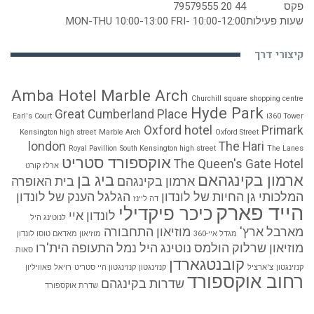
פקס
44 20 79579555
שעות פעילות
MON-THU 10:00-13:00 FRI- 10:00-12:00
קיצורי דרך
Amba Hotel Marble Arch
Churchill square shopping centre
Hyde Park
Great Cumberland Place
Earl's Court
i360 Tower
Oxford hotel
Primark
Kensington high street
Marble Arch
Oxford Street
london
The Hari
Royal Pavillion
South Kensington high street
The Lanes
אוקספורד סטריט
The Queen's Gate Hotel
ארלז קורט
ארמון בקינגהאם
ביג בן
ארמון בקינגהם
בית האופרה
המלכותי
גן החיות של לונדון
הגלגל הענק של לונדון
דה ליינז
הייד פארק
כיכר פיקדילי
לונדון איי
לנוטינג היל
מארבל ארץ'
מוזיאון התחבורה
מגדל איי-360
מוזיאון מאדאם טוסו לונדון
מוזיאון שרלוק הולמס
נוטינג היל
נמל התעופה הית'רו
סאות
קובנטגארדן
קנזינגטון
צ'ארציל
קנזינגטון
קנזינגטון היי סטריט
רויאל פאוויליון
רחוב אוקספורד
שדרות בקינגהם
שדרת אוקספורד