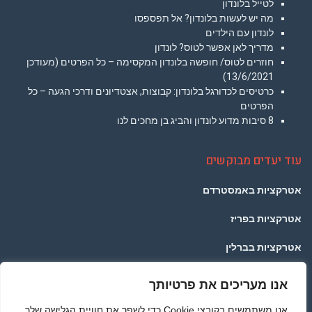
לטייל בלונדון
מה יש לעשות בלונדון? אל תפספסו
לונדון עם הילדים
מדריך לאן אפשר לטוס? לונדון
חוזרים לטוס/ חופשה בלונדון המקסימה – כל הפרטים (מעודכן
13/6/2021)
כרטיסים לכדורגל בלונדון: קבוצות, אצטדיונים ודרכי הגעה – כל
הפרטים
8 סיבות מדוע לונדון והביג בן מחכים לנו
עוד יעדים מבוקשים
אטרקציות באמסטרדם
אטרקציות בפריז
אטרקציות בברלין
אטרקציות בפראג
אנו מעריכים את פרטיותך
אטרקציות בתאילנד
אנו משתמשים בקובצי Cookie כדי לשפר את חוויית הגלישה שלך,