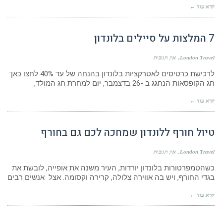
קרא עוד ←
7 המלצות על סיילים בלונדון
London Travel
אין תגובות
לרכישת כרטיסים לאטרקציות בלונדון בהנחה של עד 40% לחצו כאן:
חג הקופסאות הנחגג ב -26 בדצמבר, יום למחרת חג המולד,
קרא עוד ←
טיול חורף ללונדון שמחכה לכם גם בחורף
London Travel
אין תגובות
כשהטמפרטורות בלונדון יורדות, העיר משנה את אופייה, לובשת את
בגדי החורף, ויש בה אווירה צלולה, קרירה וקסומה. אצל אנשים רבים
קרא עוד ←