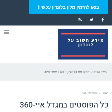
בואו להזמין מלון בלונדון עכשיו!
RSS
Twitter
Facebook
תפר
שווה קריאה
החזר מס בלונדון – שלב אחר שלב
ראשי
»
מגדל איי-360
כל הפוסטים ב
מגדל איי-360