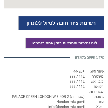
רשימת ציוד חובה לטיול ללונדון
לוח נחיתות והמראות בזמן אמת בנתב"ג
מידע חשוב בלונדון
איזור חיוג
+44-20
משטרה
112 / 999
כיבוי אש
112 / 999
רפואה
112 / 999
שגרירות
כתובת
(שגרירות) 2 PALACE GREEN LONDON W 8 4QB
אתר
london.mfa.gov.il/
דוא’’ל
info@london.mfa.gov.il