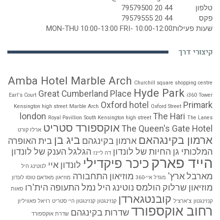
טלפון
44 20 79579500
פקס
44 20 79579555
שעות פעילות
MON-THU 10:00-13:00 FRI- 10:00-12:00
קיצורי דרך
Amba Hotel Marble Arch
Churchill square shopping centre
Hyde Park
Great Cumberland Place
Earl's Court
i360 Tower
Oxford hotel
Primark
Kensington high street
Marble Arch
Oxford Street
london
The Hari
Royal Pavillion
South Kensington high street
The Lanes
אוקספורד סטריט
The Queen's Gate Hotel
ארלז קורט
ארמון בקינגהאם
ביג בן
ארמון בקינגהם
בית האופרה
המלכותי
גן החיות של לונדון
הגלגל הענק של לונדון
דה ליינז
הייד פארק
כיכר פיקדילי
לונדון איי
לנוטינג היל
מארבל ארץ'
מוזיאון התחבורה
מגדל איי-360
מוזיאון מאדאם טוסו לונדון
מוזיאון שרלוק הולמס
נוטינג היל
נמל התעופה הית'רו
סאות
קובנטגארדן
קנזינגטון
צ'ארציל
קנזינגטון
קנזינגטון היי סטריט
רויאל פאוויליון
רחוב אוקספורד
שדרות בקינגהם
שדרת אוקספורד