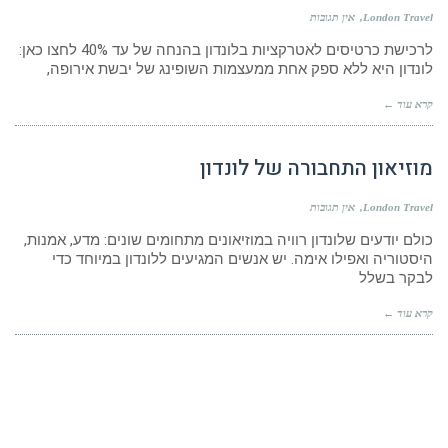
London Travel
אין תגובות
לרכישת כרטיסים לאטרקציות בלונדון בהנחה של עד 40% לחצו כאן:
לונדון היא ללא ספק אחת ממעצמות השופינג של יבשת אירופה,
קרא עוד ←
מוזיאון התחבורה של לונדון
London Travel
אין תגובות
כולם יודעים שלונדון רוויה במוזיאונים מתחומים שונים: מדע, אמנות,
היסטוריה ואפילו אימה. יש אנשים המגיעים ללונדון במיוחד כדי
לבקר בשלל
קרא עוד ←