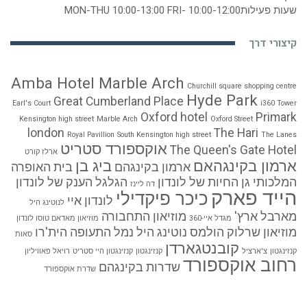
שעות פעילות
MON-THU 10:00-13:00 FRI- 10:00-12:00
קיצורי דרך
Amba Hotel Marble Arch
Churchill square shopping centre
Hyde Park
Great Cumberland Place
Earl's Court
i360 Tower
Oxford hotel
Primark
Kensington high street
Marble Arch
Oxford Street
london
The Hari
Royal Pavillion
South Kensington high street
The Lanes
אוקספורד סטריט
The Queen's Gate Hotel
ארלז קורט
ארמון בקינגהאם
ביג בן
ארמון בקינגהם
בית האופרה
המלכותי
גן החיות של לונדון
הגלגל הענק של לונדון
דה ליינז
הייד פארק
כיכר פיקדילי
לונדון איי
לנוטינג היל
מארבל ארץ'
מוזיאון התחבורה
מגדל איי-360
מוזיאון מאדאם טוסו לונדון
מוזיאון שרלוק הולמס
נוטינג היל
נמל התעופה הית'רו
סאות
קובנטגארדן
קנזינגטון
צ'ארציל
קנזינגטון
קנזינגטון היי סטריט
רויאל פאוויליון
רחוב אוקספורד
שדרות בקינגהם
שדרת אוקספורד