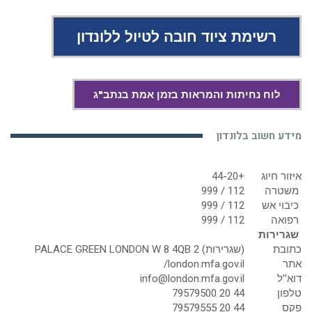
רשימת ציוד חובה לטיול ללונדון
לוח נחיתות והמראות בזמן אמת בנתב"ג
מידע חשוב בלונדון
איזור חיוג
+44-20
משטרה
112 / 999
כיבוי אש
112 / 999
רפואה
112 / 999
שגרירות
כתובת
(שגרירות) 2 PALACE GREEN LONDON W 8 4QB
אתר
london.mfa.gov.il/
דוא’’ל
info@london.mfa.gov.il
טלפון
44 20 79579500
פקס
44 20 79579555