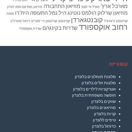
לנוטינג היל
מארבל ארץ'
מוזיאון התחבורה
מגדל איי-360
מוזיאון מאדאם טוסו לונדון
מוזיאון שרלוק הולמס
נוטינג היל
נמל התעופה הית'רו
סאות
קובנטגארדן
קנזינגטון
צ'ארציל
קנזינגטון
קנזינגטון היי סטריט
רויאל פאוויליון
רחוב אוקספורד
שדרות בקינגהם
שדרת אוקספורד
קטגוריות
מלונות מומלצים בלונדון
מלונות זולים בלונדון
אטרקציות לילדים בלונדון
חופשה משפחתית בלונדון
שווקים בלונדון
מוזיאונים בלונדון
קניות בלונדון
טיפים ללונדון
כדורגל בלונדון