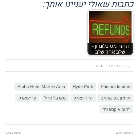
כתבות שאולי יעניינו אותך:
החזר מס בלונדון -
שלב אחר שלב
צפיות בכתבה:
4,716
Amba Hotel Marble Arch
Hyde Park
Primark london
ארמון בקינגהאם
הייד פארק
מארבל ארץ'
פריימארק
רחוב אוקספורד
« פוסט קודם
פוסט הבא »