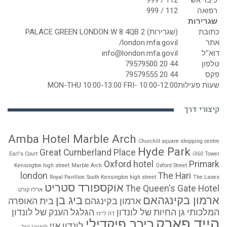
כיבוי אש
112 / 999
רפואה
112 / 999
שגרירות
כתובת
(שגרירות) 2 PALACE GREEN LONDON W 8 4QB
אתר
london.mfa.gov.il/
דוא’’ל
info@london.mfa.gov.il
טלפון
44 20 79579500
פקס
44 20 79579555
שעות פעילות
MON-THU 10:00-13:00 FRI- 10:00-12:00
קיצורי דרך
Amba Hotel Marble Arch
Churchill square shopping centre
Hyde Park
Great Cumberland Place
Earl's Court
i360 Tower
Oxford hotel
Primark
Kensington high street
Marble Arch
Oxford Street
london
The Hari
Royal Pavillion
South Kensington high street
The Lanes
אוקספורד סטריט
The Queen's Gate Hotel
ארלז קורט
ארמון בקינגהאם
ביג בן
ארמון בקינגהם
בית האופרה
המלכותי
גן החיות של לונדון
הגלגל הענק של לונדון
דה ליינז
הייד פארק
כיכר פיקדילי
לונדון איי