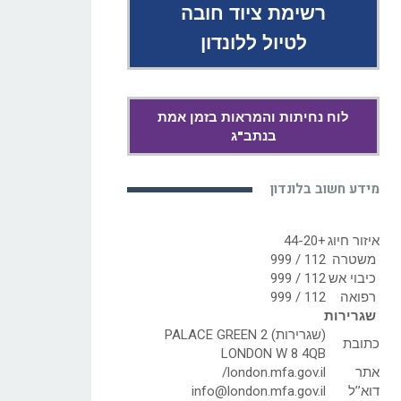
רשימת ציוד חובה
לטיול ללונדון
לוח נחיתות והמראות בזמן אמת
בנתב"ג
מידע חשוב בלונדון
איזור חיוג
+44-20
משטרה
112 / 999
כיבוי אש
112 / 999
רפואה
112 / 999
שגרירות
(שגרירות) 2 PALACE GREEN
כתובת
LONDON W 8 4QB
אתר
london.mfa.gov.il/
דוא’’ל
info@london.mfa.gov.il