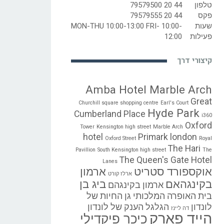
טלפון
44 20 79579500
פקס
44 20 79579555
שעות
MON-THU 10:00-13:00 FRI- 10:00-
פעילות
12:00
קיצורי דרך
Amba Hotel Marble Arch
Great
Churchill square shopping centre
Earl's Court
Hyde Park
Cumberland Place
i360
Oxford
Tower
Kensington high street
Marble Arch
hotel
Primark london
Oxford Street
Royal
The Hari
Pavillion
South Kensington high street
The
The Queen's Gate Hotel
Lanes
אוקספורד סטריט
ארמון
ארלז קורט
בקינגהאם
ביג בן
ארמון בקינגהם
בית האופרה המלכותי
גן החיות של
לונדון
הגלגל הענק של לונדון
דה ליינז
הייד פארק
כיכר פיקדילי