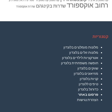
קנזינגטון
צ'ארציל
קנזינגטון
קנזינגטון היי סטריט
רויאל פאוויליון
רחוב אוקספורד
שדרות בקינגהם
שדרת אוקספורד
קטגוריות
מלונות מומלצים בלונדון
מלונות זולים בלונדון
אטרקציות לילדים בלונדון
חופשה משפחתית בלונדון
שווקים בלונדון
מוזיאונים בלונדון
קניות בלונדון
טיפים ללונדון
כדורגל בלונדון
פרסום באתר
הצהרת נגישות