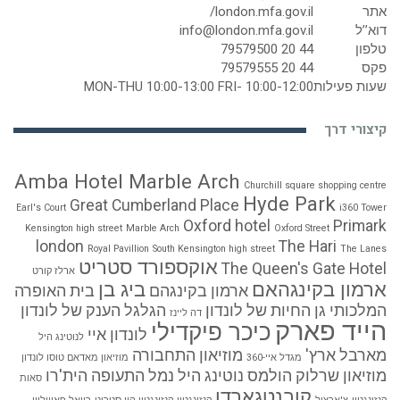
אתר
london.mfa.gov.il/
דוא’’ל
info@london.mfa.gov.il
טלפון
44 20 79579500
פקס
44 20 79579555
שעות פעילות
MON-THU 10:00-13:00 FRI- 10:00-12:00
קיצורי דרך
Amba Hotel Marble Arch
Churchill square shopping centre
Hyde Park
Great Cumberland Place
Earl's Court
i360 Tower
Oxford hotel
Primark
Kensington high street
Marble Arch
Oxford Street
london
The Hari
Royal Pavillion
South Kensington high street
The Lanes
אוקספורד סטריט
The Queen's Gate Hotel
ארלז קורט
ארמון בקינגהאם
ביג בן
ארמון בקינגהם
בית האופרה
המלכותי
גן החיות של לונדון
הגלגל הענק של לונדון
דה ליינז
הייד פארק
כיכר פיקדילי
לונדון איי
לנוטינג היל
מארבל ארץ'
מוזיאון התחבורה
מגדל איי-360
מוזיאון מאדאם טוסו לונדון
מוזיאון שרלוק הולמס
נוטינג היל
נמל התעופה הית'רו
סאות
קובנטגארדן